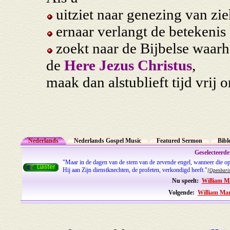
uitziet naar genezing van zie
ernaar verlangt de betekenis 
zoekt naar de Bijbelse waarh
de
Here Jezus Christus
,
maak dan alstublieft tijd vrij
Nederlands
Nederlands Gospel Music
Featured Sermon
Bibl
Geselecteerd
"Maar in de dagen van de stem van de zevende engel, wanneer die op
Hij aan Zijn dienstknechten, de profeten, verkondigd heeft."
[Openbari
Nu speelt:
William M
Volgende:
William Mar