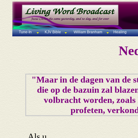
Tune-In
KJV Bible
William Branham
Healing
Ned
"Maar in de dagen van de s
die op de bazuin zal blaze
volbracht worden, zoals 
profeten, verkond
Als u