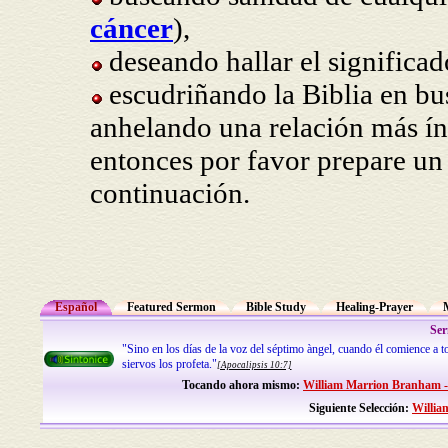
cáncer
),
deseando hallar el significa
escudriñando la Biblia en bu
anhelando una relación más í
entonces por favor prepare un
continuación.
Español
Featured Sermon
Bible Study
Healing-Prayer
Ser
"Sino en los días de la voz del séptimo àngel, cuando él comience a t
siervos los profeta."
[Apocalipsis 10:7]
Tocando ahora mismo:
William Marrion Branham - 
Siguiente Selección:
Willia