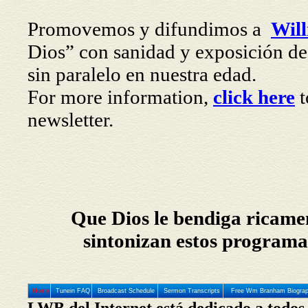
Promovemos y difundimos a
Wil
Dios” con sanidad y exposición de l
sin paralelo en nuestra edad.
For more information,
click here
t
newsletter.
Que Dios le bendiga ricamen
sintonizan estos programa
Home
Tunein FAQ
Broadcast Schedule
Sermon Transcripts
Free Wm Branham Biogra
LWB del Internet está dedicado a todos 