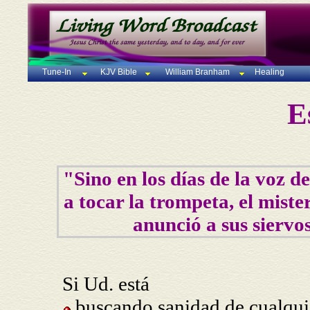
Tune-In
KJV Bible
William Branham
Healing
E
"Sino en los días de la voz d
a tocar la trompeta, el miste
anunció a sus siervos
Si Ud. está
buscando sanidad de cualquie